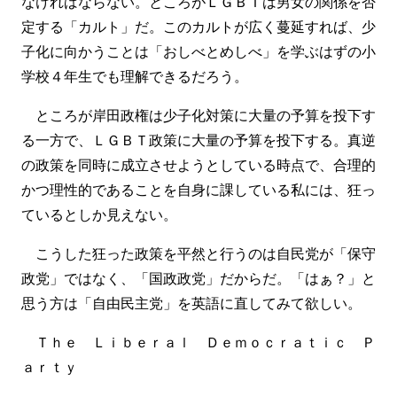
なければならない。ところがＬＧＢＴは男女の関係を否
定する「カルト」だ。このカルトが広く蔓延すれば、少
子化に向かうことは「おしべとめしべ」を学ぶはずの小
学校４年生でも理解できるだろう。
ところが岸田政権は少子化対策に大量の予算を投下す
る一方で、ＬＧＢＴ政策に大量の予算を投下する。真逆
の政策を同時に成立させようとしている時点で、合理的
かつ理性的であることを自身に課している私には、狂っ
ているとしか見えない。
こうした狂った政策を平然と行うのは自民党が「保守
政党」ではなく、「国政政党」だからだ。「はぁ？」と
思う方は「自由民主党」を英語に直してみて欲しい。
Ｔｈｅ Ｌｉｂｅｒａｌ Ｄｅｍｏｃｒａｔｉｃ Ｐ
ａｒｔｙ