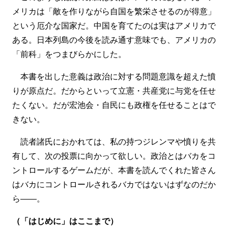
メリカは「敵を作りながら自国を繁栄させるのが得意」
という厄介な国家だ。中国を育てたのは実はアメリカで
ある。日本列島の今後を読み通す意味でも、アメリカの
「前科」をつまびらかにした。
本書を出した意義は政治に対する問題意識を超えた憤
りが原点だ。だからといって立憲・共産党に与党を任せ
たくない。だが宏池会・自民にも政権を任せることはで
きない。
読者諸氏におかれては、私の持つジレンマや憤りを共
有して、次の投票に向かって欲しい。政治とはバカをコ
ントロールするゲームだが、本書を読んでくれた皆さん
はバカにコントロールされるバカではないはずなのだか
ら――。
（「はじめに」はここまで）