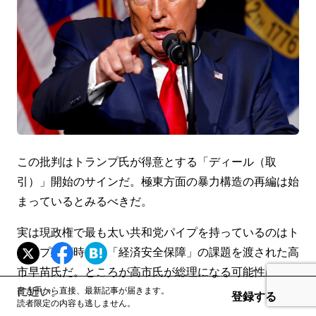
この批判はトランプ氏が得意とする「ディール（取
引）」開始のサインだ。極東方面の暴力構造の再編は始
まっているとみるべきだ。
実は現政権で最も太い共和党パイプを持っているのはト
ランプ政権時代に「経済安全保障」の課題を渡された高
市早苗氏だ。ところが高市氏が総理になる可能性はゼロ
に近い。
書き手から直接、最新記事が届きます。
登録する
読者限定の内容も逃しません。