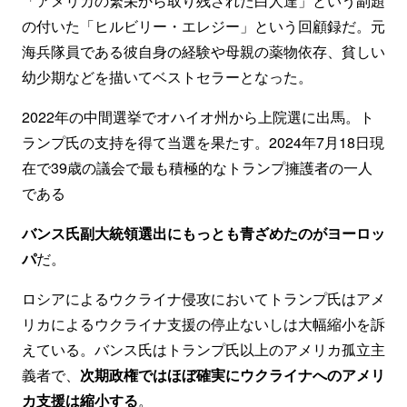
「アメリカの繁栄から取り残された白人達」という副題
の付いた「ヒルビリー・エレジー」という回顧録だ。元
海兵隊員である彼自身の経験や母親の薬物依存、貧しい
幼少期などを描いてベストセラーとなった。
2022年の中間選挙でオハイオ州から上院選に出馬。ト
ランプ氏の支持を得て当選を果たす。2024年7月18日現
在で39歳の議会で最も積極的なトランプ擁護者の一人
である
バンス氏副大統領選出にもっとも青ざめたのがヨーロッ
パ
だ。
ロシアによるウクライナ侵攻においてトランプ氏はアメ
リカによるウクライナ支援の停止ないしは大幅縮小を訴
えている。バンス氏はトランプ氏以上のアメリカ孤立主
義者で、
次期政権ではほぼ確実にウクライナへのアメリ
カ支援は縮小する
。