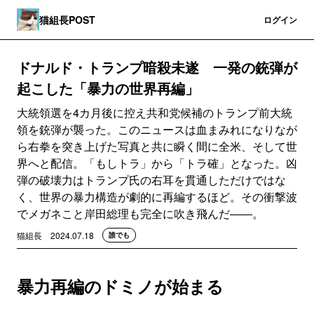
猫組長POST
登録
ログイン
ドナルド・トランプ暗殺未遂 一発の銃弾が
起こした「暴力の世界再編」
大統領選を4カ月後に控え共和党候補のトランプ前大統
領を銃弾が襲った。このニュースは血まみれになりなが
ら右拳を突き上げた写真と共に瞬く間に全米、そして世
界へと配信。「もしトラ」から「トラ確」となった。凶
弾の破壊力はトランプ氏の右耳を貫通しただけではな
く、世界の暴力構造が劇的に再編するほど。その衝撃波
でメガネこと岸田総理も完全に吹き飛んだ――。
猫組長
2024.07.18
誰でも
暴力再編のドミノが始まる