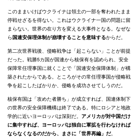
このままいけばウクライナは領土の一部を奪われたまま
停戦せざるを得ない。これはウクライナ一国の問題に留
まらない。世界の在り方を変える大事件となる。なぜな
ら
国連安保理体制が崩壊することを意味する
からだ。
第二次世界戦後、侵略戦争は「起こらない」ことが前提
だった。戦勝5カ国が国連から核保有を認められ、安全
保障常任理事国に就くことで「国連安全保障体制」が構
築されたからである。ところがその常任理事国が侵略戦
争を起こしたばかりか、侵略を成功させてしうのだ。
核保有国は「攻めた者勝ち」が成立すれば、国連体制下
の世界の安全保障機構は終了である。特にロシアと地政
学的に近いヨーロッパは深刻だ。
アメリカが対中国だけ
に集中すれば、ヨーロッパは独自に軍拡を行わなければ
ならなくなるのだから、まさに「世界再編」だ
。