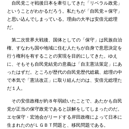
自民党こそ戦後日本を牽引してきた「リベラル政党」
ということがわかるだろう。私たちが「自民党＝保守」
と思い込んでしまっている。理由の大半は安倍元総理
だ。
第二次世界大戦後、国体としての「保守」は民族自治
権、すなわち国や地域に住む人たちが自身で意思決定を
行う権利を有することの実現を目的にしてきた。ゆえ
に、そもそも自民党結党の意義は「自主憲法策定」にあ
ったはずだ。ところが歴代の自民党歴代総裁、総理の中
で本気で「憲法改正」に取り組んだのは、安倍元総理た
だ１人。
その安倍政権が約８年弱続いたことで、あたかも自民
党が正当の保守政党であると誤解をしてしまったのだ。
エセ保守・宏池会がリードする岸田政権によって日本に
生まれたのがＬＧＢＴ問題と、移民問題である。