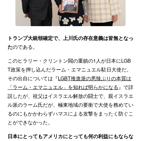
トランプ大統領確定で、上川氏の存在意義は皆無となっ
た
のである。
このヒラリー・クリントン閥の重鎮の1人が日本にLGB
T政策を押し込んだラーム・エマニュエル駐日大使だ。
その出自については『
LGBT推進派の悪辣ぶりの本質は
「ラーム・エマニュエル」を知れば明らかになる
』で詳
説したが、祖父はイスラエル解放の闘士で、親イスラエ
ル派のラーム氏だが、極東地域の要衝で大使を務めてい
るのにもかかわらずハマスによる攻撃をまったく防ぐこ
とができなかった。
日本にとってもアメリカにとっても何の利益にもならな