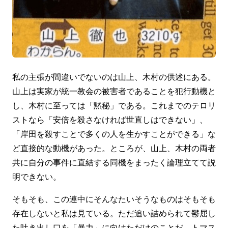
私の主張が間違いでないのは山上、木村の供述にある。
山上は実家が統一教会の被害者であることを犯行動機と
し、木村に至っては「黙秘」である。これまでのテロリ
ストなら「安倍を殺さなければ世直しはできない」、
「岸田を殺すことで多くの人を生かすことができる」な
ど直接的な動機があった。ところが、山上、木村の両者
共に自分の事件に直結する同機をまったく論理立てて説
明できない。
そもそも、この連中にそんなたいそうなものはそもそも
存在しないと私は見ている。ただ追い詰められて鬱屈し
た吐き出し口を「暴力」に向けただけのことだ。トマス