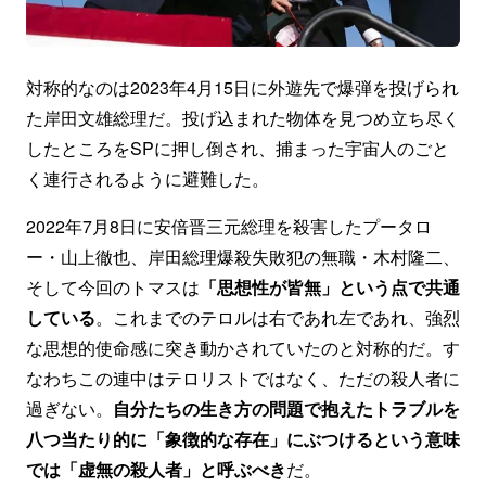
対称的なのは2023年4月15日に外遊先で爆弾を投げられ
た岸田文雄総理だ。投げ込まれた物体を見つめ立ち尽く
したところをSPに押し倒され、捕まった宇宙人のごと
く連行されるように避難した。
2022年7月8日に安倍晋三元総理を殺害したプータロ
ー・山上徹也、岸田総理爆殺失敗犯の無職・木村隆二、
そして今回のトマスは
「思想性が皆無」という点で共通
している
。これまでのテロルは右であれ左であれ、強烈
な思想的使命感に突き動かされていたのと対称的だ。す
なわちこの連中はテロリストではなく、ただの殺人者に
過ぎない。
自分たちの生き方の問題で抱えたトラブルを
八つ当たり的に「象徴的な存在」にぶつけるという意味
では「虚無の殺人者」と呼ぶべき
だ。