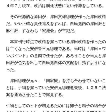
４年７月現在、政治は脳死状態に近い停滞をしている。
その根源的な原因が、岸田文雄総理が作った岸田政権
だ。やや正確な責任追及をすれば、自民党内の岸田派と
麻生派、すなわち「宏池会」が主犯だ。
本書刊行時点で政権を握っている岸田政権を作ったの
は亡くなった安倍晋三元総理である。当時は「岸田＝ワ
ンポイント」の意図で任せたが、あろうことか当人と岸
田派が色気を出して自民党自体の支配を目指すようにな
った。
岸田総理が元々、「国家観」を持ち合わせていないこ
とは、手綱を握っていた安倍元総理逝去後、ＬＧＢＴ法
案を通過させたことで露見する。
生物としてのヒトが増えるためには卵子と精子の結合が