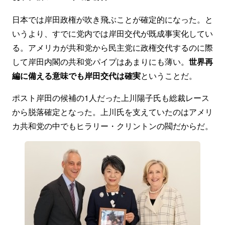
日本では岸田政権が吹き飛ぶことが確定的になった。と
いうより、すでに党内では岸田交代が既成事実化してい
る。アメリカが共和党から民主党に政権交代するのに際
して岸田内閣の共和党パイプはあまりにも薄い。
世界再
編に備える意味でも岸田交代は確実
ということだ。
ポスト岸田の候補の1人だった上川陽子氏も総裁レース
から脱落確定となった。上川氏を支えていたのはアメリ
カ共和党の中でもヒラリー・クリントンの閥だからだ。