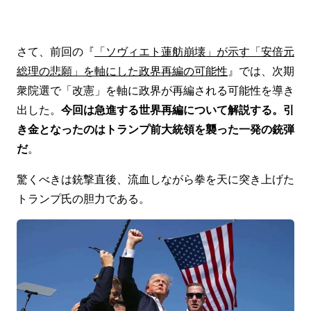
さて、前回の『
「ソヴィエト蓮舫崩壊」が示す「安倍元
総理の悲願」を軸にした政界再編の可能性
』では、次期
衆院選で「改憲」を軸に政界が再編される可能性を導き
出した。
今回は急進する世界再編について解説する。引
き金となったのはトランプ前大統領を襲った一発の銃弾
だ
。
驚くべきは銃撃直後、流血しながら拳を天に突き上げた
トランプ氏の胆力である。