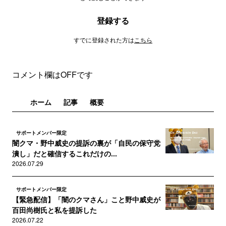
登録する
すでに登録された方は
こちら
コメント欄はOFFです
ホーム
記事
概要
サポートメンバー限定
闇クマ・野中威史の提訴の裏が「自民の保守党
潰し」だと確信するこれだけの...
2026.07.29
サポートメンバー限定
【緊急配信】「闇のクマさん」こと野中威史が
百田尚樹氏と私を提訴した
2026.07.22