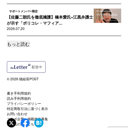
サポートメンバー限定
【佐藤二朗氏を徹底擁護】橋本愛氏×江黒弁護士
が示す「ポリコレ・マフィア...
2026.07.20
もっと読む
サポートメンバー限定
佐藤二朗氏を破壊した「人権ビジネス」の異様
な私的独裁「暴力」と「銭ゲバ...
2026.07.12
サポートメンバー限定
© 2026 猫組長POST
木原事件に新展開 妻・郁子氏の犯行関与を示
す「新証拠」を「伝説の取調官...
2026.07.07
書き手利用規約
読み手利用規約
プライバシーポリシー
読者限定
特定商取引法に基づく表示
【特別配信】菊竹進氏インタビュー――藤沢モ
お問い合わせ
コラボ企業・掲載媒体募集
スク建設反対運動の真実と実戦...
代理店の方はこちら
2026.07.01