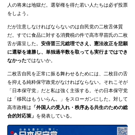
人の将来は地獄だ。選挙権を得た若い人たちは必ず投票
をしよう。
だが注意しなければならないのは自民党の二枚舌体質
だ。すでに食品に対する消費税の件で高市早苗氏の二枚
舌が露呈した。
安倍晋三元総理でさえ、憲法改正を悲願
に選挙を連勝し、単独過半数を取っても実行まではでき
なかった
ではないか。
二枚舌自民を正常に振る舞わせるためには、二枚目の舌
を抑える純粋保守政党がなければならない。それこそが
「日本保守党」だと私は強く主張する。その日本保守党
は「移民はもういらん。」をスローガンにした。対して
高市政権は
「外国人の受入れ・秩序ある共生のための総
合的対応策」
を発表している。