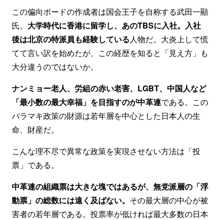
この偏向ボードの作成者は国会王子を自称する武田一顯
氏。
大学時代に香港に留学し、あのTBSに入社。入社
後は北京の特派員も経験している
人物だ。大炎上して慌
てて言い訳を始めたが、この経歴を知ると「見え方」も
大分違うのではないか。
ナンミョー老人、労組の赤い老害、LGBT、中国人など
「最小数の最大幸福」を目指すのが中革連
である。この
バラマキ政策の財源は若年層を中心とした日本人の生
命、財産だ。
こんな理不尽で異常な政策を実現させない方法は「投
票」である。
中革連の組織票は大きな塊ではあるが、無党派層の「浮
動票」の総数には遠く及ばない。
その最大層の中心が被
害者の若年層である。投票率が低ければ最大多数の日本