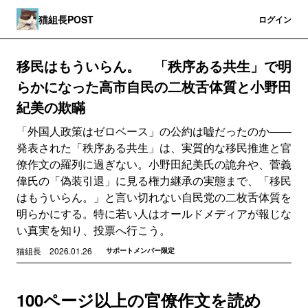
猫組長POST
登録
ログイン
移民はもういらん。 「秩序ある共生」で明
らかになった高市自民の二枚舌体質と小野田
紀美の欺瞞
「外国人政策はゼロベース」の公約は嘘だったのか――
発表された「秩序ある共生」は、実質的な移民推進と官
僚作文の羅列に過ぎない。小野田紀美氏の詭弁や、菅義
偉氏の「偽装引退」に見る権力継承の実態まで、「移民
はもういらん。」と言い切れない自民党の二枚舌体質を
明らかにする。特に若い人はオールドメディアが報じな
い真実を知り、投票へ行こう。
猫組長
2026.01.26
サポートメンバー限定
100ページ以上の官僚作文を読め