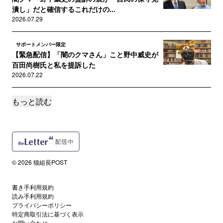
潰し」だと確信するこれだけの...
2026.07.29
サポートメンバー限定
【緊急配信】「闇のクマさん」こと野中威史が
百田尚樹氏と私を提訴した
2026.07.22
もっと読む
サポートメンバー限定
【佐藤二朗氏を徹底擁護】橋本愛氏×江黒弁護士
が示す「ポリコレ・マフィア...
2026.07.20
サポートメンバー限定
© 2026 猫組長POST
佐藤二朗氏を破壊した「人権ビジネス」の異様
な私的独裁「暴力」と「銭ゲバ...
2026.07.12
書き手利用規約
読み手利用規約
プライバシーポリシー
サポートメンバー限定
特定商取引法に基づく表示
木原事件に新展開 妻・郁子氏の犯行関与を示
お問い合わせ