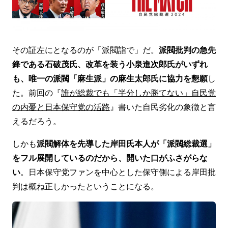
その証左にとなるのが「派閥詣で」だ。
派閥批判の急先
鋒である石破茂氏、改革を装う小泉進次郎氏がいずれ
も、唯一の派閥「麻生派」の麻生太郎氏に協力を懇願
し
た。前回の『
誰が総裁でも「半分しか勝てない」自民党
の内憂と日本保守党の活路
』書いた自民劣化の象徴と言
えるだろう。
しかも
派閥解体を先導した岸田氏本人が「派閥総裁選」
をフル展開しているのだから、開いた口がふさがらな
い
。日本保守党ファンを中心とした保守側による岸田批
判は概ね正しかったということになる。