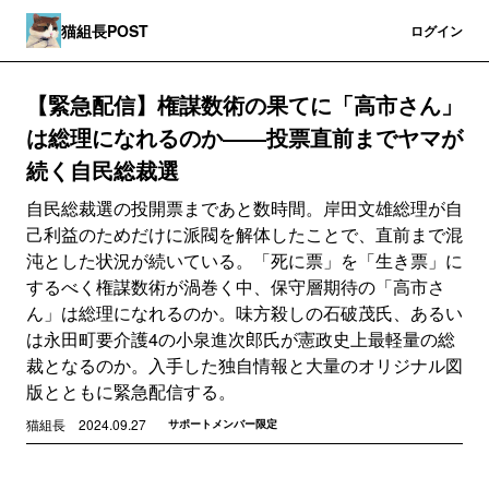
猫組長POST
登録
ログイン
【緊急配信】権謀数術の果てに「高市さん」
は総理になれるのか――投票直前までヤマが
続く自民総裁選
自民総裁選の投開票まであと数時間。岸田文雄総理が自
己利益のためだけに派閥を解体したことで、直前まで混
沌とした状況が続いている。「死に票」を「生き票」に
するべく権謀数術が渦巻く中、保守層期待の「高市さ
ん」は総理になれるのか。味方殺しの石破茂氏、あるい
は永田町要介護4の小泉進次郎氏が憲政史上最軽量の総
裁となるのか。入手した独自情報と大量のオリジナル図
版とともに緊急配信する。
猫組長
2024.09.27
サポートメンバー限定