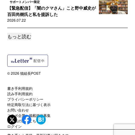
サポートメンバー限定
【緊急配信】「闇のクマさん」こと野中威史が
百田尚樹氏と私を提訴した
2026.07.22
もっと読む
サポートメンバー限定
【佐藤二朗氏を徹底擁護】橋本愛氏×江黒弁護士
が示す「ポリコレ・マフィア...
2026.07.20
サポートメンバー限定
© 2026 猫組長POST
佐藤二朗氏を破壊した「人権ビジネス」の異様
な私的独裁「暴力」と「銭ゲバ...
2026.07.12
書き手利用規約
読み手利用規約
プライバシーポリシー
サポートメンバー限定
特定商取引法に基づく表示
木原事件に新展開 妻・郁子氏の犯行関与を示
お問い合わせ
す「新証拠」を「伝説の取調官...
コラボ企業・掲載媒体募集
代理店の方はこちら
2026.07.07
ログイン