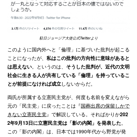
駐日ジョージア大使公式Twitterより
このように国内外へと「倫理」に基づいた批判が起こる
ことになったが、
私はこの批判の方向性に意味があると
は思えない
。というのは、
そうした批判が、近代の文明
社会に生きる人が共有している「倫理」を持っているこ
とが前提になければ成立
しないからだ。
両氏が所属する立憲民主党が、何度も名前を変えながら
元の「民主党」に戻ったことは『
国葬出席の保留しかで
きない立憲民主党
』で解説している。そればかりか
202
2年9月13日に立憲民主党は「影の内閣」を発表した
。
この「影の内閣」は、日本では1990年代から野党が発