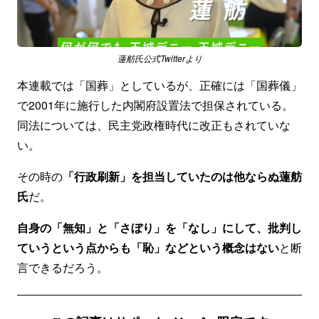
蓮舫氏公式Twitterより
本連載では「国葬」としているが、正確には「国葬儀」
で2001年に施行した内閣府設置法で担保されている。
同法については、民主党政権時代に改正もされていな
い。
その時の
「行政刷新」を担当していたのは他ならぬ蓮舫
氏
だ。
自身の「無知」と「さぼり」を「なし」にして、批判し
ていうという点からも「恥」などという概念はない
と断
言できるだろう。