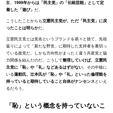
案。
1999年からは「民主党」の「伝統芸能」として定
着した「遊び」
だ。
こうしたことからも
立憲民主党が、ただ「民主党」に戻
ったことは明らか
だ。
立憲民主党とは党名というブランドを易々と捨て、先祖
返りによって「新たな野党」に期待した支持者を裏切っ
ている政党だ。しかも方向性がまったく違う共産党と協
力関係を結んだのだ。こうして
整理していけば、立憲民
主党に「恥」や「礼」などあるはずがない
。その中核に
いる
蓮舫氏、辻本氏が「恥」や「礼」といった倫理観を
持っていると期待していること自体がナンセンス
といえ
るだろう。
「恥」という概念を持っていないこ