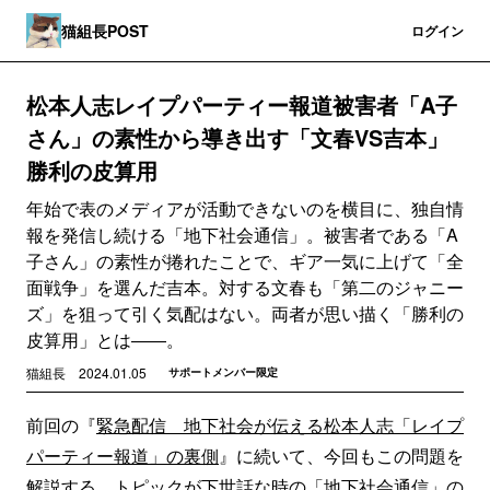
猫組長POST
登録
ログイン
松本人志レイプパーティー報道被害者「A子
さん」の素性から導き出す「文春VS吉本」
勝利の皮算用
年始で表のメディアが活動できないのを横目に、独自情
報を発信し続ける「地下社会通信」。被害者である「A
子さん」の素性が捲れたことで、ギア一気に上げて「全
面戦争」を選んだ吉本。対する文春も「第二のジャニー
ズ」を狙って引く気配はない。両者が思い描く「勝利の
皮算用」とは――。
猫組長
2024.01.05
サポートメンバー限定
前回の『
緊急配信 地下社会が伝える松本人志「レイプ
パーティー報道」の裏側
』に続いて、今回もこの問題を
解説する。トピックが下世話な時の「地下社会通信」の