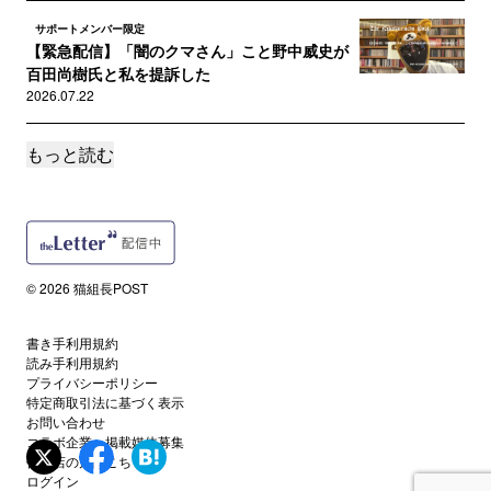
サポートメンバー限定
【緊急配信】「闇のクマさん」こと野中威史が
百田尚樹氏と私を提訴した
2026.07.22
もっと読む
サポートメンバー限定
【佐藤二朗氏を徹底擁護】橋本愛氏×江黒弁護士
が示す「ポリコレ・マフィア...
2026.07.20
サポートメンバー限定
© 2026 猫組長POST
佐藤二朗氏を破壊した「人権ビジネス」の異様
な私的独裁「暴力」と「銭ゲバ...
2026.07.12
書き手利用規約
読み手利用規約
プライバシーポリシー
サポートメンバー限定
特定商取引法に基づく表示
木原事件に新展開 妻・郁子氏の犯行関与を示
お問い合わせ
す「新証拠」を「伝説の取調官...
コラボ企業・掲載媒体募集
代理店の方はこちら
2026.07.07
ログイン