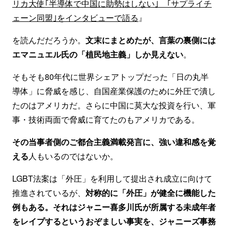
リカ大使｢半導体で中国に助勢はしない｣ ｢サプライチ
ェーン同盟｣をインタビューで語る
』
を読んだだろうか。
文末にまとめたが、言葉の裏側には
エマニュエル氏の「植民地主義」しか見えない
。
そもそも80年代に世界シェアトップだった「日の丸半
導体」に脅威を感じ、自国産業保護のために外圧で潰し
たのはアメリカだ。さらに中国に莫大な投資を行い、軍
事・技術両面で脅威に育てたのもアメリカである。
その当事者側のご都合主義満載発言に、強い違和感を覚
える
人もいるのではないか。
LGBT法案は「外圧」を利用して提出され成立に向けて
推進されているが、
対称的に「外圧」が健全に機能した
例もある。それはジャニー喜多川氏が所属する未成年者
をレイプするというおぞましい事実を、ジャニーズ事務