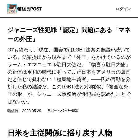
猫組長POST
登録
ログイン
ジャニーズ性犯罪「認定」問題にある「マネ
ーの外圧」
G7も終わり、現在、国会ではLGBT法案の審議が続いて
いる。法案提出から現在まで「外圧」をかけているのが
ラーム・エマニュエル駐日大使だ。「物言う駐日大使」
の正体は令和の時代にあってまだ日本をアメリカの属国
だと信じて疑わない「植民地主義者」――氏の言動を分
析した私の結論だ。このLGBT法と対称的な「健全な外
圧の形」が、ジャニーズ事務所が性犯罪を認めたことで
はないか。
猫組長
2023.05.29
サポートメンバー限定
日米を主従関係に揺り戻す人物