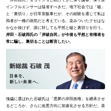
インフルエンサーは猛省すべきだ。地下社会では「嘘」
と「裏切り」が日常茶飯事だが、その経験を通じて私は
両者が一種の病気だと考えている。染みついたクセはな
かなか抜けず、誰に対しても平然と嘘と裏切りを行う。
岸田・石破両氏の「岸破自民」が今後も平然と有権者を
常に騙し、裏切ることは断言したい
。
傀儡に選ばれた石破氏は「悪夢の岸田政権」を継承させ
るどころか、さらに改悪方向に加速化させる方針だ。喜