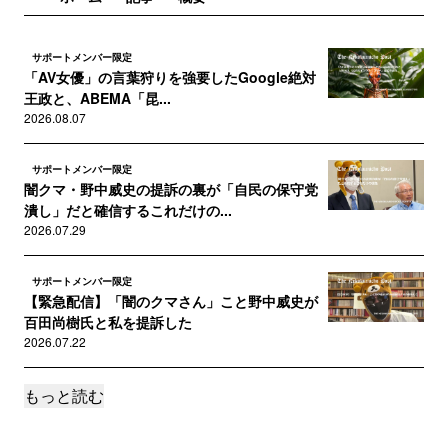
サポートメンバー限定
「AV女優」の言葉狩りを強要したGoogle絶対
王政と、ABEMA「昆...
2026.08.07
サポートメンバー限定
闇クマ・野中威史の提訴の裏が「自民の保守党
潰し」だと確信するこれだけの...
2026.07.29
サポートメンバー限定
【緊急配信】「闇のクマさん」こと野中威史が
百田尚樹氏と私を提訴した
2026.07.22
もっと読む
サポートメンバー限定
【佐藤二朗氏を徹底擁護】橋本愛氏×江黒弁護士
が示す「ポリコレ・マフィア...