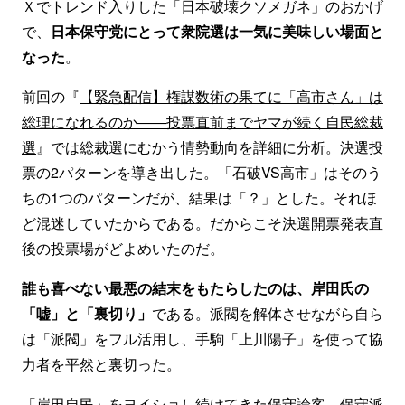
Ｘでトレンド入りした「日本破壊クソメガネ」のおかげ
で、
日本保守党にとって衆院選は一気に美味しい場面と
なった
。
前回の『
【緊急配信】権謀数術の果てに「高市さん」は
総理になれるのか――投票直前までヤマが続く自民総裁
選
』では総裁選にむかう情勢動向を詳細に分析。決選投
票の2パターンを導き出した。「石破VS高市」はそのう
ちの1つのパターンだが、結果は「？」とした。それほ
ど混迷していたからである。だからこそ決選開票発表直
後の投票場がどよめいたのだ。
誰も喜べない最悪の結末をもたらしたのは、岸田氏の
「嘘」と「裏切り」
である。派閥を解体させながら自ら
は「派閥」をフル活用し、手駒「上川陽子」を使って協
力者を平然と裏切った。
「岸田自民」をヨイショし続けてきた保守論客、保守派