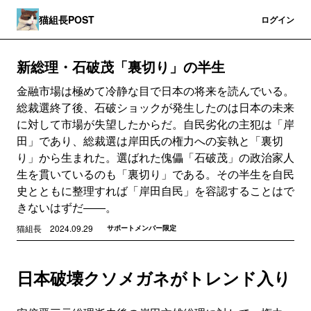
猫組長POST
登録
ログイン
新総理・石破茂「裏切り」の半生
金融市場は極めて冷静な目で日本の将来を読んでいる。
総裁選終了後、石破ショックが発生したのは日本の未来
に対して市場が失望したからだ。自民劣化の主犯は「岸
田」であり、総裁選は岸田氏の権力への妄執と「裏切
り」から生まれた。選ばれた傀儡「石破茂」の政治家人
生を貫いているのも「裏切り」である。その半生を自民
史とともに整理すれば「岸田自民」を容認することはで
きないはずだ――。
猫組長
2024.09.29
サポートメンバー限定
日本破壊クソメガネがトレンド入り