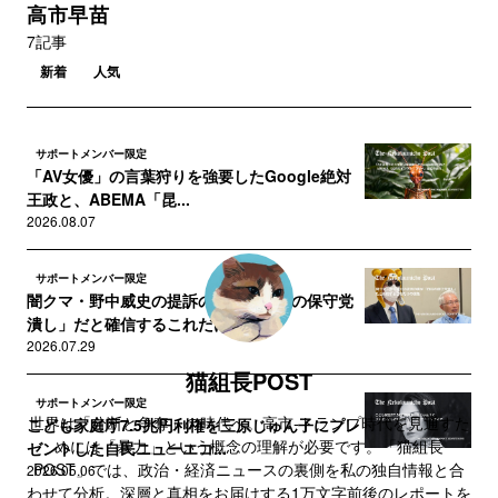
高市早苗
7記事
新着
人気
サポートメンバー限定
「AV女優」の言葉狩りを強要したGoogle絶対
王政と、ABEMA「昆...
2026.08.07
サポートメンバー限定
闇クマ・野中威史の提訴の裏が「自民の保守党
潰し」だと確信するこれだけの...
2026.07.29
猫組長POST
サポートメンバー限定
世界は「分断と争奪」の時代へ。高市‐トランプ時代を見通すた
こども家庭庁7.5兆円利権を三原じゅん子にプレ
めには「暴力」という概念の理解が必要です。「猫組長
ゼントした自民ニューエコ...
POST」では、政治・経済ニュースの裏側を私の独自情報と合
2026.05.06
わせて分析。深層と真相をお届けする1万文字前後のレポートを