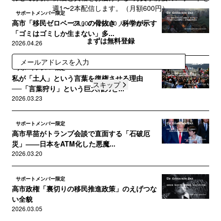
週1〜2本配信します。（月額600円）
サポートメンバー限定
高市「移民ゼロベース」の骨抜き 科学が示す
20,000 ~ 25,000 人が登録中
「ゴミはゴミしか生まない」多...
まずは無料登録
2026.04.26
登録
サポートメンバー限定
私が「土人」という言葉を復権させる理由
スキップ
──「言葉狩り」という巨大権力と...
2026.03.23
サポートメンバー限定
高市早苗がトランプ会談で直面する「石破厄
災」――日本をATM化した悪魔...
2026.03.20
サポートメンバー限定
高市政権「裏切りの移民推進政策」のえげつな
い全貌
2026.03.05