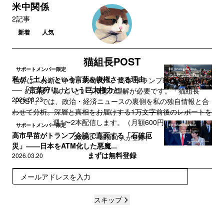
米中関係
2記事
新着
人気
猫組長POST
サポートメンバー限定
私が「土人」という言葉を復権させる理由
世界は「分断と争奪」の時代へ。高市‐トランプ時代を見通すた
──「言葉狩り」という巨大権力と...
めには「暴力」という概念の理解が必要です。「猫組長
2026.03.23
POST」では、政治・経済ニュースの裏側を私の独自情報と合
わせて分析。深層と真相をお届けする1万文字前後のレポートを
週1〜2本配信します。（月額600円）
サポートメンバー限定
高市早苗がトランプ会談で直面する「石破厄
20,000 ~ 25,000 人が登録中
災」――日本をATM化した悪魔...
まずは無料登録
2026.03.20
登録
スキップ