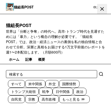
猫組長POST
登録
ログイン
猫組長POST
世界は「分断と争奪」の時代へ。高市‐トランプ時代を見通すた
めには「暴力」という概念の理解が必要です。「猫組長
POST」では、政治・経済ニュースの裏側を私の独自情報と合
わせて分析。深層と真相をお届けする1万文字前後のレポートを
週1〜2本配信します。（月額600円）
ホーム
記事
概要
すべて
米中関係
外交
国際情勢
トランプ大統領
戦争
日中関係
政治
自民党
宗教
高市政権
もっと見る
20