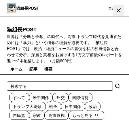
猫組長POST
登録
ログイン
猫組長POST
世界は「分断と争奪」の時代へ。高市‐トランプ時代を見通すた
めには「暴力」という概念の理解が必要です。「猫組長
POST」では、政治・経済ニュースの裏側を私の独自情報と合
わせて分析。深層と真相をお届けする1万文字前後のレポートを
週1〜2本配信します。（月額600円）
ホーム
記事
概要
すべて
米中関係
外交
国際情勢
トランプ大統領
戦争
日中関係
政治
自民党
宗教
高市政権
もっと見る
21