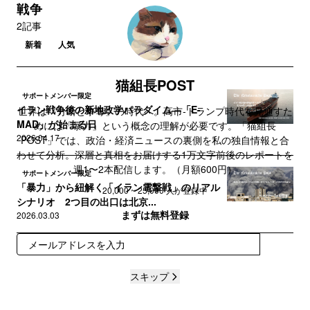
戦争
2記事
新着
人気
猫組長POST
サポートメンバー限定
イラン戦争後の新地政学パラダイム―「E-
世界は「分断と争奪」の時代へ。高市‐トランプ時代を見通すた
MAD」が始まる日
めには「暴力」という概念の理解が必要です。「猫組長
2026.04.17
POST」では、政治・経済ニュースの裏側を私の独自情報と合
わせて分析。深層と真相をお届けする1万文字前後のレポートを
週1〜2本配信します。（月額600円）
サポートメンバー限定
「暴力」から紐解く「イラン電撃戦」のリアル
20,000 ~ 25,000 人が登録中
シナリオ 2つ目の出口は北京...
まずは無料登録
2026.03.03
登録
スキップ